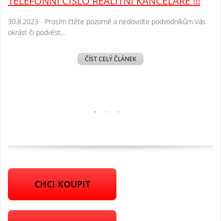
TELEFONNÍ ČÍSLO REALITNÍ KANCELÁŘE !!!
30.8.2023 - Prosím čtěte pozorně a nedovolte podvodníkům Vás
okrást či podvést...
ČÍST CELÝ ČLÁNEK
CHCI KOUPIT