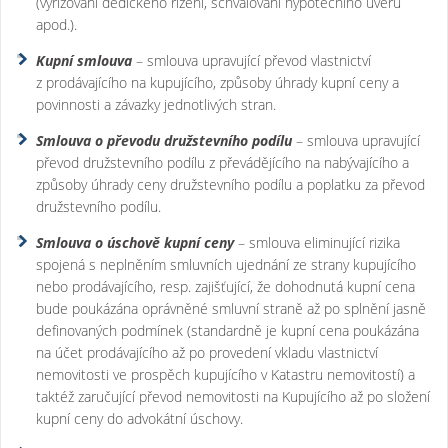
(vyřizování dědického řízení, schvalování hypotečního úvěru
apod.).
Kupní smlouva
– smlouva upravující převod vlastnictví
z prodávajícího na kupujícího, způsoby úhrady kupní ceny a
povinnosti a závazky jednotlivých stran.
Smlouva o převodu družstevního podílu
– smlouva upravující
převod družstevního podílu z převádějícího na nabývajícího a
způsoby úhrady ceny družstevního podílu a poplatku za převod
družstevního podílu.
Smlouva o úschově kupní ceny
– smlouva eliminující rizika
spojená s neplněním smluvních ujednání ze strany kupujícího
nebo prodávajícího, resp. zajišťující, že dohodnutá kupní cena
bude poukázána oprávněné smluvní straně až po splnění jasně
definovaných podmínek (standardně je kupní cena poukázána
na účet prodávajícího až po provedení vkladu vlastnictví
nemovitosti ve prospěch kupujícího v Katastru nemovitostí) a
taktéž zaručující převod nemovitosti na Kupujícího až po složení
kupní ceny do advokátní úschovy.