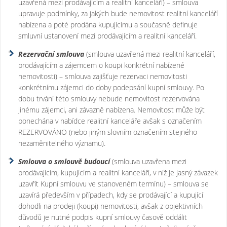
uzavřená mezi prodávajícím a realitní kanceláří) – smlouva
upravuje podmínky, za jakých bude nemovitost realitní kanceláří
nabízena a poté prodána kupujícímu a současně definuje
smluvní ustanovení mezi prodávajícím a realitní kanceláří.
Rezervační smlouva
(smlouva uzavřená mezi realitní kanceláří,
prodávajícím a zájemcem o koupi konkrétní nabízené
nemovitosti) – smlouva zajišťuje rezervaci nemovitosti
konkrétnímu zájemci do doby podepsání kupní smlouvy. Po
dobu trvání této smlouvy nebude nemovitost rezervována
jinému zájemci, ani závazně nabízena. Nemovitost může být
ponechána v nabídce realitní kanceláře avšak s označením
REZERVOVÁNO (nebo jiným slovním označením stejného
nezaměnitelného významu).
Smlouva o smlouvě budoucí
(smlouva uzavřena mezi
prodávajícím, kupujícím a realitní kanceláří, v níž je jasný závazek
uzavřít Kupní smlouvu ve stanoveném termínu) – smlouva se
uzavírá především v případech, kdy se prodávající a kupující
dohodli na prodeji (koupi) nemovitosti, avšak z objektivních
důvodů je nutné podpis kupní smlouvy časově oddálit