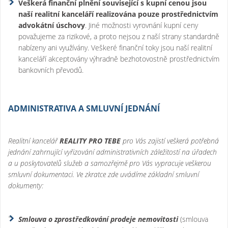
Veškerá finanční plnění související s kupní cenou jsou
naší realitní kanceláří realizována pouze prostřednictvím
advokátní úschovy
. Jiné možnosti vyrovnání kupní ceny
považujeme za rizikové, a proto nejsou z naší strany standardně
nabízeny ani využívány. Veškeré finanční toky jsou naší realitní
kanceláří akceptovány výhradně bezhotovostně prostřednictvím
bankovních převodů.
ADMINISTRATIVA A SMLUVNÍ JEDNÁNÍ
Realitní kancelář
REALITY PRO TEBE
pro Vás zajistí veškerá potřebná
jednání zahrnující vyřizování administrativních záležitostí na úřadech
a u poskytovatelů služeb a samozřejmě pro Vás vypracuje veškerou
smluvní dokumentaci. Ve zkratce zde uvádíme základní smluvní
dokumenty:
Smlouva o zprostředkování prodeje nemovitosti
(smlouva