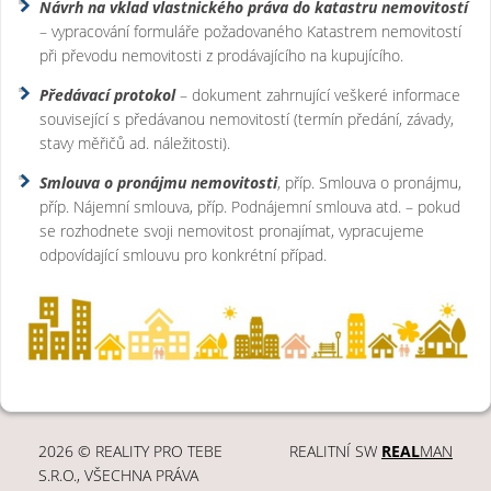
Návrh na vklad vlastnického práva do katastru nemovitostí
– vypracování formuláře požadovaného Katastrem nemovitostí
při převodu nemovitosti z prodávajícího na kupujícího.
Předávací protokol
– dokument zahrnující veškeré informace
související s předávanou nemovitostí (termín předání, závady,
stavy měřičů ad. náležitosti).
Smlouva o pronájmu nemovitosti
, příp. Smlouva o pronájmu,
příp. Nájemní smlouva, příp. Podnájemní smlouva atd. – pokud
se rozhodnete svoji nemovitost pronajímat, vypracujeme
odpovídající smlouvu pro konkrétní případ.
2026 © REALITY PRO TEBE
REALITNÍ SW
REAL
MAN
S.R.O., VŠECHNA PRÁVA