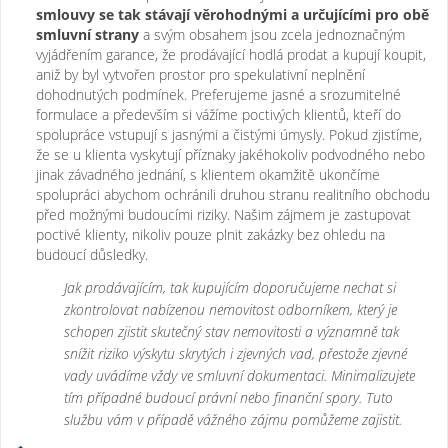
smlouvy se tak stávají věrohodnými a určujícími pro obě
smluvní strany
a svým obsahem jsou zcela jednoznačným
vyjádřením garance, že prodávající hodlá prodat a kupují koupit,
aniž by byl vytvořen prostor pro spekulativní neplnění
dohodnutých podmínek. Preferujeme jasné a srozumitelné
formulace a především si vážíme poctivých klientů, kteří do
spolupráce vstupují s jasnými a čistými úmysly. Pokud zjistíme,
že se u klienta vyskytují příznaky jakéhokoliv podvodného nebo
jinak závadného jednání, s klientem okamžitě ukončíme
spolupráci abychom ochránili druhou stranu realitního obchodu
před možnými budoucími riziky. Našim zájmem je zastupovat
poctivé klienty, nikoliv pouze plnit zakázky bez ohledu na
budoucí důsledky.
Jak prodávajícím, tak kupujícím doporučujeme nechat si
zkontrolovat nabízenou nemovitost odborníkem, který je
schopen zjistit skutečný stav nemovitosti a významně tak
snížit riziko výskytu skrytých i zjevných vad, přestože zjevné
vady uvádíme vždy ve smluvní dokumentaci. Minimalizujete
tím případné budoucí právní nebo finanční spory. Tuto
službu vám v případě vážného zájmu pomůžeme zajistit.