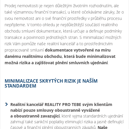
Prodej nemovitosti je nejen důležitým životním rozhodnutím, ale
také významnou finanční transakcí, u které očekáváme záruky, že o
svou nemovitost ani o své finanční prostředky v průběhu procesu
nepřijdeme. V tomto ohledu je nejdůležitější součástí realitního
obchodu smluvní dokumentace, která určuje a definuje podmínky
transakce a povinnosti jednotlivých stran. S minimalizací možných
rizik Vám pomůže naše realitní kancelář a to prostřednictvím
propracované smluvní
dokumentace vytvořené na míru
danému realitnímu obchodu, která bude minimalizovat
možná rizika a zajišťovat plnění smluvních ujednání
.
MINIMALIZACE SKRYTÝCH RIZIK JE NAŠÍM
STANDARDEM
Realitní kancelář REALITY PRO TEBE svým klientům
nabízí pouze smlouvy oboustranně vyvážené
a oboustranně zavazující
, které vyjma standardních ujednání
zahrnují také sankční poplatky eliminující rizika a jasně definující
časové a finanční plnění oboustranných závazků.
Naše